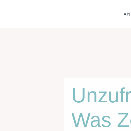
A
Unzufr
Was Z