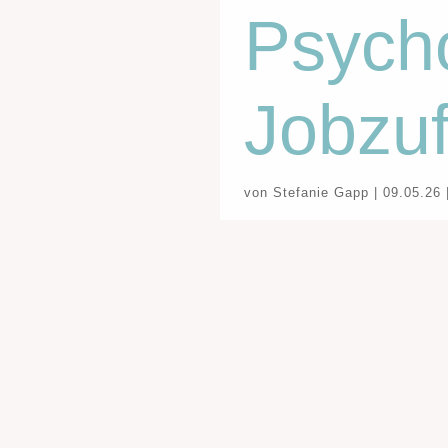
Psycho
Jobzuf
von
Stefanie Gapp
|
09.05.26