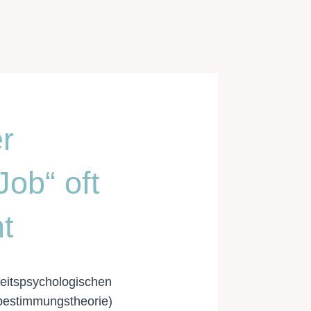
r
Job“ oft
ht
beitspsychologischen
bestimmungstheorie)