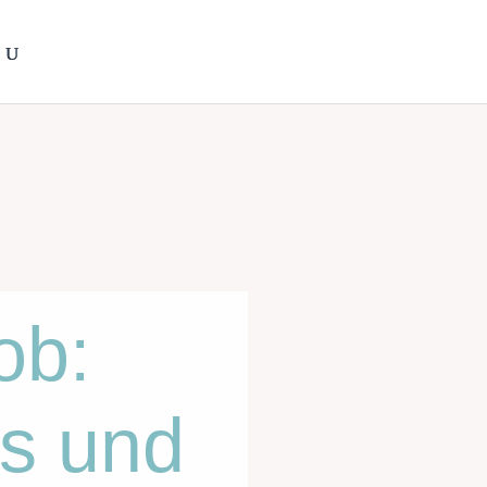
ob:
s und