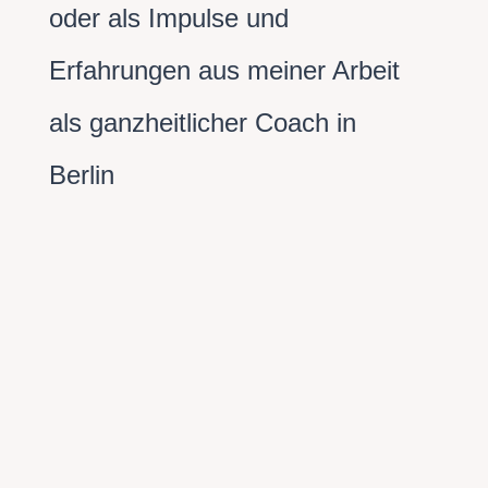
oder als Impulse und
Erfahrungen aus meiner Arbeit
als ganzheitlicher Coach in
Berlin
Stefanie Gapp
„Wenn ich nur den richtigen Job habe, bin ich
endlich zufrieden.“ Doch nach kurzer Zeit kehrt ein
vertrautes Gefühl der Unruhe zurück, dass es