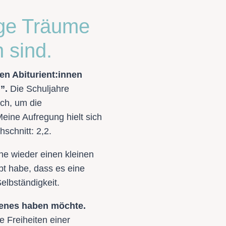
ige Träume
 sind.
en Abiturient:innen
”.
Die Schuljahre
sch, um die
eine Aufregung hielt sich
schnitt: 2,2.
he wieder einen kleinen
bt habe, dass es eine
elbständigkeit.
igenes haben möchte.
 Freiheiten einer