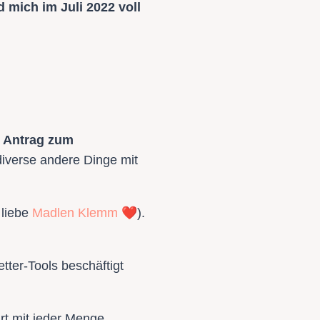
mich im Juli 2022 voll
n Antrag zum
iverse andere Dinge mit
❤️
 liebe
Madlen Klemm
).
tter-Tools beschäftigt
rt mit jeder Menge