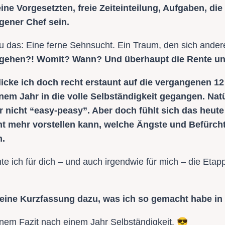
ine Vorgesetzten, freie Zeiteinteilung, Aufgaben, d
igener Chef sein.
 das: Eine ferne Sehnsucht. Ein Traum, den sich andere 
 gehen?! Womit? Wann? Und überhaupt die Rente un
blicke ich doch recht erstaunt auf die vergangenen 1
inem Jahr in die volle Selbständigkeit gegangen. Natü
 nicht “easy-peasy”. Aber doch fühlt sich das heute
cht mehr vorstellen kann, welche Ängste und Befürc
n.
e ich für dich – und auch irgendwie für mich – die Etap
meine Kurzfassung dazu, was ich so gemacht habe in
😎
inem Fazit nach einem Jahr Selbständigkeit.